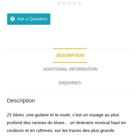
0
o
Ask a Question
u
t
o
f
5
DESCRIPTION
ADDITIONAL INFORMATION
ENQUIRIES
Description
21 blues, une guitare et la route
, c’est un voyage au plus
profond des racines du blues… un itinéraire musical haut en
couleurs et en rythmes, sur les traces des plus grands.